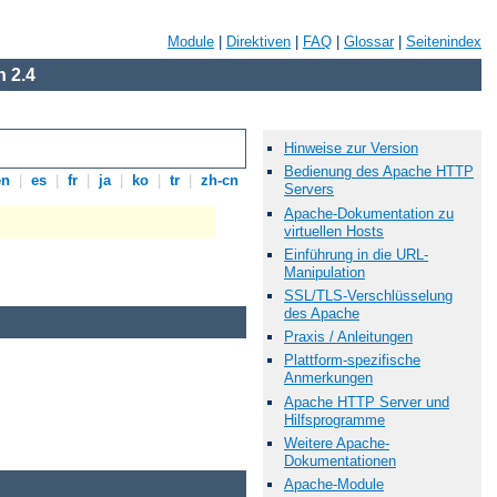
Module
|
Direktiven
|
FAQ
|
Glossar
|
Seitenindex
 2.4
Hinweise zur Version
Bedienung des Apache HTTP
en
|
es
|
fr
|
ja
|
ko
|
tr
|
zh-cn
Servers
Apache-Dokumentation zu
virtuellen Hosts
Einführung in die URL-
Manipulation
SSL/TLS-Verschlüsselung
des Apache
Praxis / Anleitungen
Plattform-spezifische
Anmerkungen
Apache HTTP Server und
Hilfsprogramme
Weitere Apache-
Dokumentationen
Apache-Module