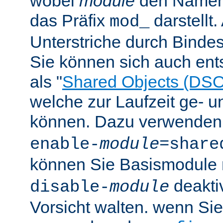
wobei
module
den Namen
das Präfix
darstellt
mod_
Unterstriche durch Bindes
Sie können sich auch en
als "
Shared Objects (DSO
welche zur Laufzeit ge- 
können. Dazu verwenden 
enable-
module
=share
können Sie Basismodule 
deakti
disable-
module
Vorsicht walten. wenn Si