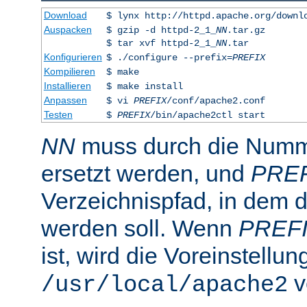
Download
$ lynx http://httpd.apache.org/downl
Auspacken
$ gzip -d httpd-2_1_
NN
.tar.gz
$ tar xvf httpd-2_1_
NN
.tar
Konfigurieren
$ ./configure --prefix=
PREFIX
Kompilieren
$ make
Installieren
$ make install
Anpassen
$ vi
PREFIX
/conf/apache2.conf
Testen
$
PREFIX
/bin/apache2ctl start
NN
muss durch die Numme
ersetzt werden, und
PRE
Verzeichnispfad, in dem de
werden soll. Wenn
PREF
ist, wird die Voreinstellun
v
/usr/local/apache2