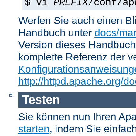
$ vi
PREFIX
/conf/ap
Werfen Sie auch einen Bl
Handbuch unter
docs/man
Version dieses Handbuch
komplette Referenz der v
Konfigurationsanweisung
http://httpd.apache.org/do
Testen
Sie können nun Ihren Ap
starten
, indem Sie einfac