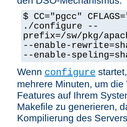
den DSO-Mechanismus:
$ CC="pgcc" CFLAGS=
./configure --
prefix=/sw/pkg/apac
--enable-rewrite=sh
--enable-speling=sh
Wenn
startet
configure
mehrere Minuten, um die 
Features auf Ihrem Syste
Makefile zu generieren, d
Kompilierung des Servers