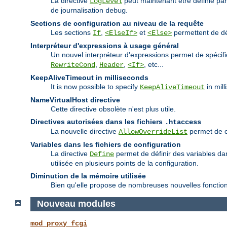
La directive
peut maintenant être définie pa
LogLevel
de journalisation
.
debug
Sections de configuration au niveau de la requête
Les sections
,
et
permettent de déf
If
<ElseIf>
<Else>
Interpréteur d'expressions à usage général
Un nouvel interpréteur d'expressions permet de spécif
,
,
, etc...
RewriteCond
Header
<If>
KeepAliveTimeout in milliseconds
It is now possible to specify
in mill
KeepAliveTimeout
NameVirtualHost directive
Cette directive obsolète n'est plus utile.
Directives autorisées dans les fichiers
.htaccess
La nouvelle directive
permet de co
AllowOverrideList
Variables dans les fichiers de configuration
La directive
permet de définir des variables dans
Define
utilisée en plusieurs points de la configuration.
Diminution de la mémoire utilisée
Bien qu'elle propose de nombreuses nouvelles fonctionna
Nouveau modules
mod_proxy_fcgi