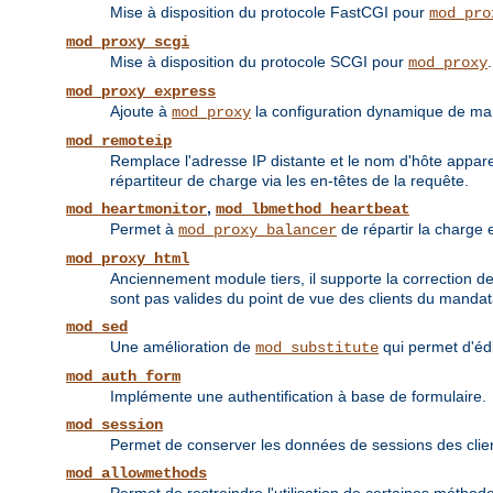
Mise à disposition du protocole FastCGI pour
mod_pro
mod_proxy_scgi
Mise à disposition du protocole SCGI pour
.
mod_proxy
mod_proxy_express
Ajoute à
la configuration dynamique de ma
mod_proxy
mod_remoteip
Remplace l'adresse IP distante et le nom d'hôte appare
répartiteur de charge via les en-têtes de la requête.
,
mod_heartmonitor
mod_lbmethod_heartbeat
Permet à
de répartir la charge 
mod_proxy_balancer
mod_proxy_html
Anciennement module tiers, il supporte la correction d
sont pas valides du point de vue des clients du mandat
mod_sed
Une amélioration de
qui permet d'éd
mod_substitute
mod_auth_form
Implémente une authentification à base de formulaire.
mod_session
Permet de conserver les données de sessions des cli
mod_allowmethods