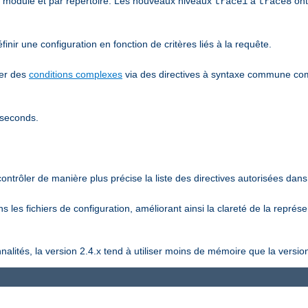
r module et par répertoire. Les nouveaux niveaux
à
ont
trace1
trace8
inir une configuration en fonction de critères liés à la requête.
ier des
conditions complexes
via des directives à syntaxe commune 
iseconds.
ntrôler de manière plus précise la liste des directives autorisées dans 
 les fichiers de configuration, améliorant ainsi la clareté de la représ
lités, la version 2.4.x tend à utiliser moins de mémoire que la version