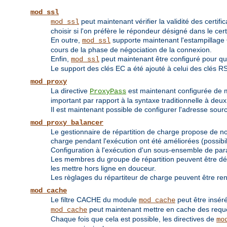
mod_ssl
peut maintenant vérifier la validité des certif
mod_ssl
choisir si l'on préfère le répondeur désigné dans le certif
En outre,
supporte maintenant l'estampillage O
mod_ssl
cours de la phase de négociation de la connexion.
Enfin,
peut maintenant être configuré pour qu
mod_ssl
Le support des clés EC a été ajouté à celui des clés R
mod_proxy
La directive
est maintenant configurée de 
ProxyPass
important par rapport à la syntaxe traditionnelle à de
Il est maintenant possible de configurer l'adresse sou
mod_proxy_balancer
Le gestionnaire de répartition de charge propose de nou
charge pendant l'exécution ont été améliorées (possibi
Configuration à l'exécution d'un sous-ensemble de par
Les membres du groupe de répartition peuvent être défi
les mettre hors ligne en douceur.
Les règlages du répartiteur de charge peuvent être re
mod_cache
Le filtre CACHE du module
peut être inséré
mod_cache
peut maintenant mettre en cache des req
mod_cache
Chaque fois que cela est possible, les directives de
mo