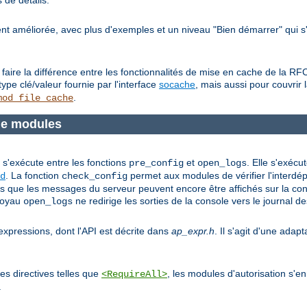
 de détails.
t améliorée, avec plus d'exemples et un niveau "Bien démarrer" qui s'
n faire la différence entre les fonctionnalités de mise en cache de la 
ype clé/valeur fournie par l'interface
socache
, mais aussi pour couvrir
.
mod_file_cache
de modules
t s'exécute entre les fonctions
et
. Elle s'exécu
pre_config
open_logs
. La fonction
permet aux modules de vérifier l'interd
d
check_config
ors que les messages du serveur peuvent encore être affichés sur la consol
 noyau
ne redirige les sorties de la console vers le journal de
open_logs
xpressions, dont l'API est décrite dans
ap_expr.h
. Il s'agit d'une adap
es directives telles que
, les modules d'autorisation s'e
<RequireAll>
.