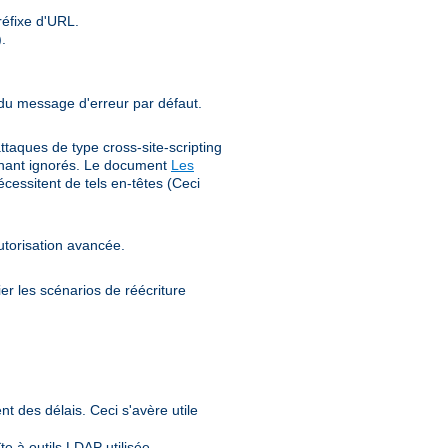
éfixe d'URL.
.
 du message d'erreur par défaut.
ttaques de type cross-site-scripting
tenant ignorés. Le document
Les
cessitent de tels en-têtes (Ceci
utorisation avancée.
er les scénarios de réécriture
nt des délais. Ceci s'avère utile
e à outils LDAP utilisée