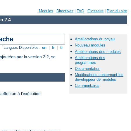
Modules
|
Directives
|
FAQ
|
Glossaire
|
Plan du site
n 2.4
pache
Améliorations du noyau
Nouveau modules
Langues Disponibles:
en
|
fr
|
tr
Améliorations des modules
joutées par la version 2.2, se
Améliorations des
programmes
Documentation
Modifications concernant les
développeur de modules
Commentaires
effectue à l'exécution.