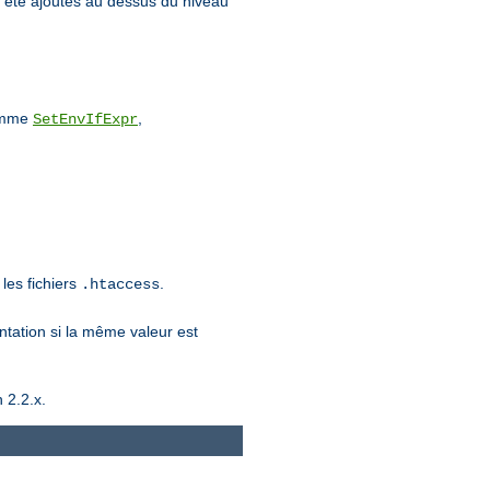
 été ajoutés au dessus du niveau
comme
,
SetEnvIfExpr
les fichiers
.
.htaccess
entation si la même valeur est
 2.2.x.