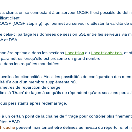
icats clients en se connectant à un serveur OCSP. Il est possible de défi
icat client.
CSP (OCSP stapling), qui permet au serveur d'attester la validité de so
e celui-ci partage les données de session SSL entre les serveurs via
SA et DSA.
manière optimale dans les sections
ou
, et 
Location
LocationMatch
ux paramètres lorsqu'elle est présente en grand nombre.
rce dans les requêtes mandatées.
velles fonctionnalités. Ainsi, les possibilités de configuration des me
lité d'ajout d'un membre supplémentaire).
amètres de répartition de charge.
nis à 'Drain' de façon à ce qu'ils ne répondent qu'aux sessions persis
ndus persistants après redémarrage.
 à un certain point de la chaîne de filtrage pour contrôler plus finemen
uêtes HEAD.
peuvent maintenant être définies au niveau du répertoire, et 
d_cache