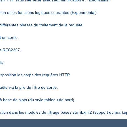
 HTTP sans interférer avec l'authentification et l'autorisation.
ion et les fonctions logiques courantes (Experimental).
différentes phases du traitement de la requête.
 en sortie.
es RFC2397.
ts.
disposition les corps des requêtes HTTP.
 via la pile du filtre de sortie.
 base de slots (du style tableau de bord).
sation dans les modules de filtrage basés sur libxml2 (support du marku