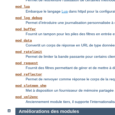
Permet de restreindre l'utilisation de certaines méthodes
mod_lua
Embarque le langage
Lua
dans httpd pour la configurat
mod_log_debug
Permet d'introduire une journalisation personnalisée à 
mod_buffer
Fournit un tampon pour les piles des filtres en entrée et
mod_data
Convertit un corps de réponse en URL de type donné
mod_ratelimit
Permet de limiter la bande passante pour certains clien
mod_request
Fournit des filtres permettant de gérer et de mettre à 
mod_reflector
Permet de renvoyer comme réponse le corps de la requête
mod_slotmem_shm
Met à disposition un fournisseur de mémoire partagée à
mod_xml2enc
Anciennement module tiers, il supporte l'internationali
Améliorations des modules