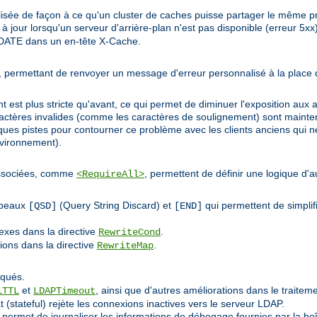
sée de façon à ce qu'un cluster de caches puisse partager le même pr
 jour lorsqu'un serveur d'arrière-plan n'est pas disponible (erreur 5xx)
DATE dans un en-tête X-Cache.
de', permettant de renvoyer un message d'erreur personnalisé à la place
 est plus stricte qu'avant, ce qui permet de diminuer l'exposition aux a
caractères invalides (comme les caractères de soulignement) sont main
ues pistes pour contourner ce problème avec les clients anciens qui né
nvironnement).
 associées, comme
, permettent de définir une logique d'a
<RequireAll>
apeaux
(Query String Discard) et
qui permettent de simplifi
[QSD]
[END]
exes dans la directive
.
RewriteCond
tions dans la directive
.
RewriteMap
iqués.
et
, ainsi que d'autres améliorations dans le traiteme
lTTL
LDAPTimeout
 (stateful) rejète les connexions inactives vers le serveur LDAP.
 permet de journaliser les informations de débogage fournies par la boît