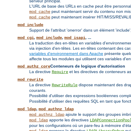
serveur principal.
L'URL de base des URLs en cache peut être personnali
peut maintenant servir du contenu non mis à
mod_cache
peut maintenant insérer HIT/MISS/REVALI
mod_cache
mod_include
Support de l'attribut 'onerror' dans un élément 'inclu
,
,
, ...
mod_cgi
mod_include
mod_isapi
La traduction des en-têtes en variables d'environnement
via injection d'en-têtes. Les en-têtes contenant des 
variables d'environnement dans Apache
présente quelq
affecte tous les modules qui utilisent ces variables d'e
Conteneurs de logique d'autorisation
mod_authz_core
La directive
et les directives de conteneurs
Require
mod_rewrite
La directive
dispose maintenant des dr
RewriteRule
courants.
Possibilité d'utiliser des expressions booléennes compl
Possibilité d'utiliser des requêtes SQL en tant que fonc
,
mod_ldap
mod_authnz_ldap
ajoute le support des groupes imbr
mod_authnz_ldap
apporte les directives
mod_ldap
LDAPConnectionPoo
pour les configurations où un pare-feu à mémoire d'état
propose la directive
qui