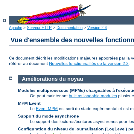
Apache
>
Serveur HTTP
>
Documentation
>
Version 2.4
Vue d'ensemble des nouvelles fonctionn
Ce document décrit les modifications majeures apportées par la ve
référer au document
Nouvelles fonctionnalités de la version 2.2
.
Améliorations du noyau
Modules multiprocessus (MPMs) chargeables à l'exécut
On peut maintenant
built as loadable modules
plusieur
MPM Event
Le
Event MPM
est sorti du stade expérimental et est 
Support du mode asynchrone
Le support des lectures/écritures asynchrones pour les
Configuration du niveau de journalisation (LogLevel) par