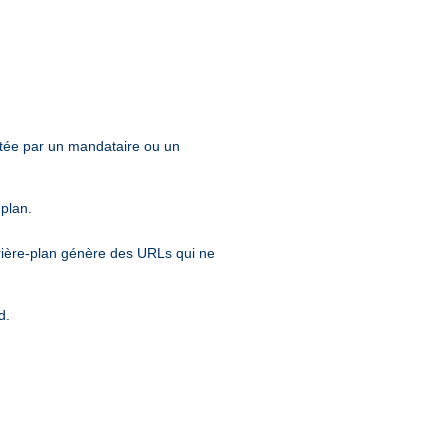
entée par un mandataire ou un
-plan.
rrière-plan génère des URLs qui ne
d.