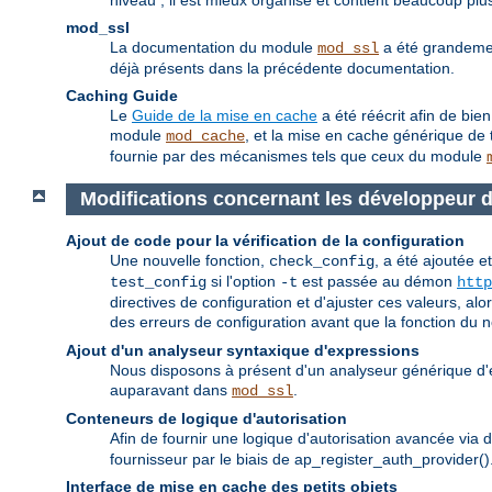
niveau ; il est mieux organisé et contient beaucoup plus
mod_ssl
La documentation du module
a été grandemen
mod_ssl
déjà présents dans la précédente documentation.
Caching Guide
Le
Guide de la mise en cache
a été réécrit afin de bie
module
, et la mise en cache générique de t
mod_cache
fournie par des mécanismes tels que ceux du module
Modifications concernant les développeur 
Ajout de code pour la vérification de la configuration
Une nouvelle fonction,
, a été ajoutée e
check_config
si l'option
est passée au démon
test_config
-t
http
directives de configuration et d'ajuster ces valeurs, al
des erreurs de configuration avant que la fonction du
Ajout d'un analyseur syntaxique d'expressions
Nous disposons à présent d'un analyseur générique d'e
auparavant dans
.
mod_ssl
Conteneurs de logique d'autorisation
Afin de fournir une logique d'autorisation avancée via d
fournisseur par le biais de ap_register_auth_provider()
Interface de mise en cache des petits objets