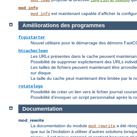
mod_ldap
LDAPLibraryDebug
mod_info
est maintenant capable d'afficher la configu
mod_info
Améliorations des programmes
fcgistarter
Nouvel utilitaire pour le démarrage des démons FastC
htcacheclean
Les URLs présentes dans le cache peuvent maintenant
Possibilité de supprimer explicitement des URLs indivi
Les tailles de fichiers peuvent maintenant être arrondies 
sur disque.
La taille du cache peut maintenant être limitée par le nom
rotatelogs
Possibilité de créer un lien vers le fichier journal couran
Possibilité d'invoquer un script personnalisé après la ro
Documentation
mod_rewrite
La documentation du module
a été réorg
mod_rewrite
que sur la l'incitation à utiliser d'autres solutions lor