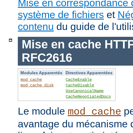
Mise en correspondance 
système de fichiers
et
Nég
contenu
du guide de l'utili
Mise en cache HTTP 
RFC2616
Modules Apparentés
Directives Apparentées
mod_cache
CacheEnable
mod_cache_disk
CacheDisable
UseCanonicalName
CacheNegotiatedDocs
Le module
pe
mod_cache
avantage du mécanisme 