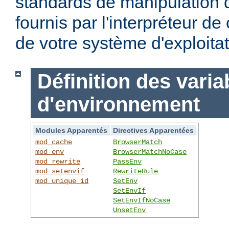
standards de manipulation 
fournis par l'interpréteur d
de votre système d'exploitat
Définition des varia
d'environnement
Modules Apparentés
Directives Apparentées
mod_cache
BrowserMatch
mod_env
BrowserMatchNoCase
mod_rewrite
PassEnv
mod_setenvif
RewriteRule
mod_unique_id
SetEnv
SetEnvIf
SetEnvIfNoCase
UnsetEnv