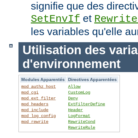
signifie que des directi
et
SetEnvIf
Rewrite
les variables qu'elle au
Utilisation des vari
d'environnement
Modules Apparentés
Directives Apparentées
mod_authz_host
Allow
mod_cgi
CustomLog
mod_ext_filter
Deny
mod_headers
ExtFilterDefine
mod_include
Header
mod_log_config
LogFormat
mod_rewrite
RewriteCond
RewriteRule