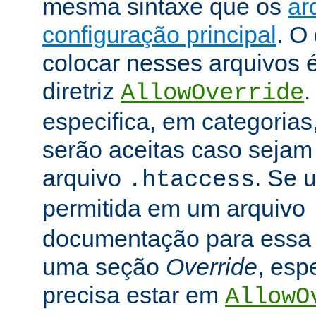
mesma sintaxe que os
ar
configuração principal
. O
colocar nesses arquivos 
diretriz
.
AllowOverride
especifica, em categorias,
serão aceitas caso seja
arquivo
. Se u
.htaccess
permitida em um arquivo
documentação para essa di
uma seção
Override
, esp
precisa estar em
AllowO