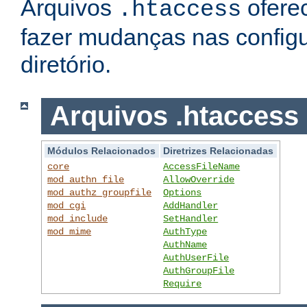
Arquivos
ofere
.htaccess
fazer mudanças nas config
diretório.
Arquivos .htaccess
Módulos Relacionados
Diretrizes Relacionadas
core
AccessFileName
mod_authn_file
AllowOverride
mod_authz_groupfile
Options
mod_cgi
AddHandler
mod_include
SetHandler
mod_mime
AuthType
AuthName
AuthUserFile
AuthGroupFile
Require