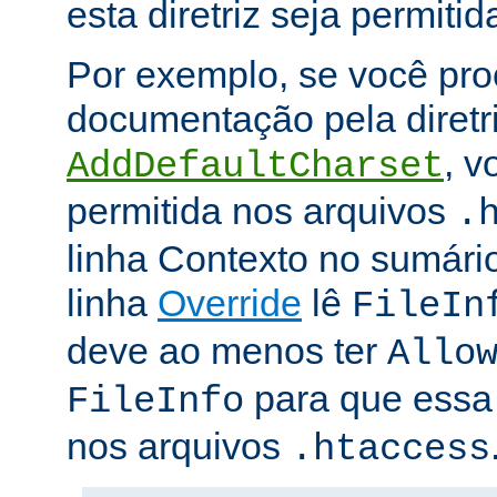
esta diretriz seja permitid
Por exemplo, se você pro
documentação pela diretr
, v
AddDefaultCharset
permitida nos arquivos
.
linha Contexto no sumário
linha
Override
lê
FileIn
deve ao menos ter
Allo
para que essa d
FileInfo
nos arquivos
.htaccess