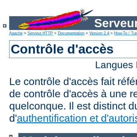
Serveu
Apache
>
Serveur HTTP
>
Documentation
>
Version 2.4
>
How-To / Tut
Contrôle d'accès
Langues 
Le contrôle d'accès fait réf
de contrôle d'accès à une 
quelconque. Il est distinct 
d'
authentification et d'autori