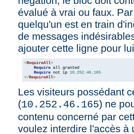
négation, le bloc doit con
évalué à vrai ou faux. Par
quelqu'un est en train d'i
de messages indésirable
ajouter cette ligne pour lui
<
RequireAll
>
Require
 all granted

Require
 not ip 
10.252
.
46.165
</
RequireAll
>
Les visiteurs possédant c
(
) ne pou
10.252.46.165
contenu concerné par cett
voulez interdire l'accès 