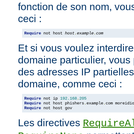
fonction de son nom, vou
ceci :
Require
 not host 
host
.
example
.
com
Et si vous voulez interdire
domaine particulier, vous
des adresses IP partiell
domaine, comme ceci :
Require
 not ip 
192.168
.
205
Require
 not host phishers
.
example
.
com moreidi
Require
 not host gov
Les directives
RequireA