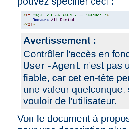
pouvez spécifier ceci :
<
If
"%{HTTP_USER_AGENT} == 'BadBot'"
>
Require
All
Denied
</
If
>
Avertissement :
Contrôler l'accès en fonc
n'est pas 
User-Agent
fiable, car cet en-tête pe
une valeur quelconque, 
vouloir de l'utilisateur.
Voir le document à propo