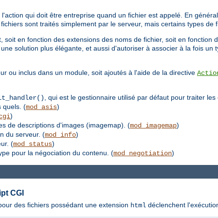
'action qui doit être entreprise quand un fichier est appelé. En général,
s fichiers sont traités simplement par le serveur, mais certains types de
 soit en fonction des extensions des noms de fichier, soit en fonction d
une solution plus élégante, et aussi d'autoriser à associer à la fois un
ur ou inclus dans un module, soit ajoutés à l'aide de la directive
Actio
, qui est le gestionnaire utilisé par défaut pour traiter le
lt_handler()
 quels. (
)
mod_asis
)
cgi
les de descriptions d'images (imagemap). (
)
mod_imagemap
on du serveur. (
)
mod_info
ur. (
)
mod_status
type pour la négociation du contenu. (
)
mod_negotiation
ipt CGI
s pour des fichiers possédant une extension
déclenchent l'exécutio
html