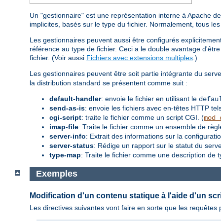
Un "gestionnaire" est une représentation interne à Apache de l
implicites, basés sur le type du fichier. Normalement, tous le
Les gestionnaires peuvent aussi être configurés explicitement,
référence au type de fichier. Ceci a le double avantage d'être 
fichier. (Voir aussi
Fichiers avec extensions multiples
.)
Les gestionnaires peuvent être soit partie intégrante du serve
la distribution standard se présentent comme suit :
default-handler
: envoie le fichier en utilisant le
defau
send-as-is
: envoie les fichiers avec en-têtes HTTP tels
cgi-script
: traite le fichier comme un script CGI. (
mod_
imap-file
: Traite le fichier comme un ensemble de règ
server-info
: Extrait des informations sur la configurati
server-status
: Rédige un rapport sur le statut du serve
type-map
: Traite le fichier comme une description de 
Exemples
Modification d'un contenu statique à l'aide d'un scr
Les directives suivantes vont faire en sorte que les requête