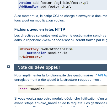
Action
 add-footer 
/
cgi-bin
/
footer
.
AddHandler
 add-footer 
.
html
À ce moment-là, le script CGI se charge d'envoyer le docume
tous ajout ou modification voulus.
Fichiers avec en-têtes HTTP
Les directives suivantes vont activer le gestionnaire
send-as
dans le répertoire
seront traités par le
/web/htdocs/asis/
<
Directory
/
web
/
htdocs
/
asis
>
SetHandler
</
Directory
>
Note du développeur
Pour implémenter la fonctionnalité des gestionnaires, l'
API A
enregistrement a été ajouté à la structure
:
request_rec
char
*
handler
Si vous voulez que votre module déclenche l'utilisation d'un ges
avant l'étape
de la requête. Les gestionnai
invoke_handler