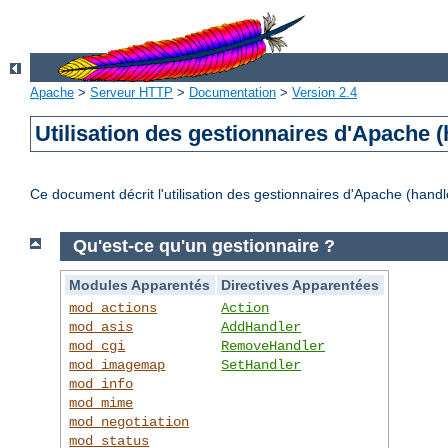
Apache
>
Serveur HTTP
>
Documentation
>
Version 2.4
Utilisation des gestionnaires d'Apache (
Ce document décrit l'utilisation des gestionnaires d'Apache (handl
Qu'est-ce qu'un gestionnaire ?
Modules Apparentés
Directives Apparentées
mod_actions
Action
mod_asis
AddHandler
mod_cgi
RemoveHandler
mod_imagemap
SetHandler
mod_info
mod_mime
mod_negotiation
mod_status