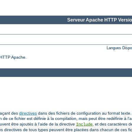
Serveur Apache HTTP Versio
Langues Dispo
ur HTTP Apache.
laçant des
directives
dans des fichiers de configuration au format texte. 
on de ce fichier est définie à la compilation, mais peut être redéfinie à l'
uvent être ajoutés à l'aide de la directive
, et des caractères 
Include
Des directives de tous types peuvent être placées dans chacun de ces fic