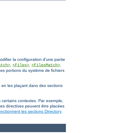
ifier la configuration d'une partie
,
,
,
atch>
<Files>
<FilesMatch>
des portions du système de fichiers
ée en les plaçant dans des sections
s certains contextes. Par exemple,
les directives peuvent être placées
ctionnent les sections Directory,