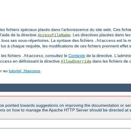
a des fichiers spéciaux placés dans l'arborescence du site web. Ces fic
l'aide de la directive
. Les directives placées dans les
AccessFileName
'à tous ses sous-répertoires. La syntaxe des fichiers
est la m
.htaccess
lus à chaque requête, les modifications de ces fichiers prennent effet
les fichiers
, consultez le
Contexte
de la directive. L'admini
.htaccess
en définissant la directive
dans les fichiers de 
ccess
AllowOverride
er au
tutoriel .htaccess
.
be pointed towards suggestions on improving the documentation or ser
tions on how to manage the Apache HTTP Server should be directed at e