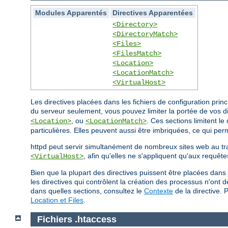
Modules Apparentés
Directives Apparentées
<Directory>
<DirectoryMatch>
<Files>
<FilesMatch>
<Location>
<LocationMatch>
<VirtualHost>
Les directives placées dans les fichiers de configuration pri
du serveur seulement, vous pouvez limiter la portée de vos d
, ou
. Ces sections limitent l
<Location>
<LocationMatch>
particulières. Elles peuvent aussi être imbriquées, ce qui perm
httpd peut servir simultanément de nombreux sites web au t
, afin qu'elles ne s'appliquent qu'aux requête
<VirtualHost>
Bien que la plupart des directives puissent être placées dans
les directives qui contrôlent la création des processus n'ont
dans quelles sections, consultez le
Contexte
de la directive. 
Location et Files
.
Fichiers .htaccess