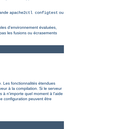
mmande
ou
apache2ctl configtest
iables d'environnement évaluées,
 pas les fusions ou écrasements
e. Les fonctionnalités étendues
veur à la compilation. Si le serveur
s à n'importe quel moment à l'aide
de configuration peuvent être