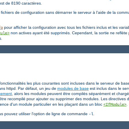
est de 8190 caractères.
 fichiers de configuration sans démarrer le serveur à l'aide de la co
pour afficher la configuration avec tous les fichiers inclus et les var
fo
non actives ayant été supprimés. Cependant, la sortie ne reflète
dule>
s.
fonctionnalités les plus courantes sont incluses dans le serveur de bas
ns httpd. Par défaut, un jeu de
modules de base
est inclus dans le ser
uement
, alors les modules peuvent être compilés séparément et chargé
t être recompilé pour ajouter ou supprimer des modules. Les directives 
sence d'un module particulier en les plaçant dans un bloc
.
<IfModule>
us pouvez utiliser l'option de ligne de commande
.
-l