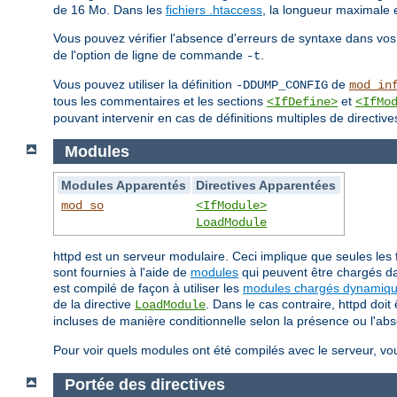
de 16 Mo. Dans les
fichiers .htaccess
, la longueur maximale 
Vous pouvez vérifier l'absence d'erreurs de syntaxe dans vos
de l'option de ligne de commande
.
-t
Vous pouvez utiliser la définition
de
-DDUMP_CONFIG
mod_in
tous les commentaires et les sections
et
<IfDefine>
<IfMo
pouvant intervenir en cas de définitions multiples de directive
Modules
Modules Apparentés
Directives Apparentées
mod_so
<IfModule>
LoadModule
httpd est un serveur modulaire. Ceci implique que seules les 
sont fournies à l'aide de
modules
qui peuvent être chargés da
est compilé de façon à utiliser les
modules chargés dynamiq
de la directive
. Dans le cas contraire, httpd doi
LoadModule
incluses de manière conditionnelle selon la présence ou l'ab
Pour voir quels modules ont été compilés avec le serveur, vo
Portée des directives