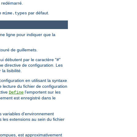
u redémarré.
me
par défaut.
mime.types
une ligne pour indiquer que la
touré de guillemets.
ui débutent par le caractère "#"
e directive de configuration. Les
 lisibilité.
configuration en utilisant la syntaxe
e lecture du fichier de configuration
ctive
l'emportent sur les
Define
sement est enregistré dans le
es variables d'environnement
s les extensions au sein du fichier
errompues, est approximativement