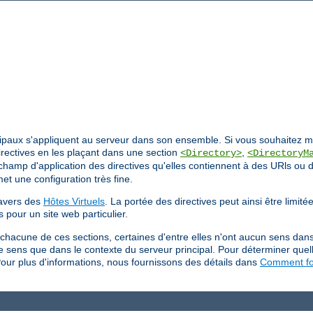
ncipaux s'appliquent au serveur dans son ensemble. Si vous souhaitez mod
irectives en les plaçant dans une section
,
<Directory>
<DirectoryM
e champ d'application des directives qu'elles contiennent à des URls ou 
et une configuration très fine.
ravers des
Hôtes Virtuels
. La portée des directives peut ainsi être limit
s pour un site web particulier.
 chacune de ces sections, certaines d'entre elles n'ont aucun sens dan
 de sens que dans le contexte du serveur principal. Pour déterminer quel
Pour plus d'informations, nous fournissons des détails dans
Comment fon