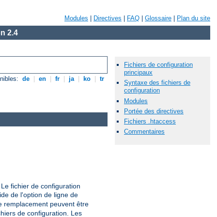
Modules
|
Directives
|
FAQ
|
Glossaire
|
Plan du site
n 2.4
Fichiers de configuration
principaux
nibles:
de
|
en
|
fr
|
ja
|
ko
|
tr
Syntaxe des fichiers de
configuration
Modules
Portée des directives
Fichiers .htaccess
Commentaires
Le fichier de configuration
aide de l'option de ligne de
de remplacement peuvent être
hiers de configuration. Les