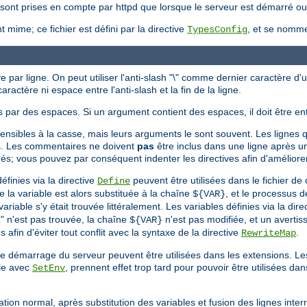
ne sont prises en compte par httpd que lorsque le serveur est démarré o
 mime; ce fichier est défini par la directive
, et se nom
TypesConfig
e par ligne. On peut utiliser l'anti-slash "\" comme dernier caractère d'
aractère ni espace entre l'anti-slash et la fin de la ligne.
 par des espaces. Si un argument contient des espaces, il doit être en
sensibles à la casse, mais leurs arguments le sont souvent. Les lignes q
s. Les commentaires ne doivent
pas
être inclus dans une ligne après un
s; vous pouvez par conséquent indenter les directives afin d'améliorer la
finies via la directive
peuvent être utilisées dans le fichier de 
Define
de la variable est alors substituée à la chaîne
, et le processus d
${VAR}
iable s'y était trouvée littéralement. Les variables définies via la dire
R" n'est pas trouvée, la chaîne
n'est pas modifiée, et un avertis
${VAR}
 afin d'éviter tout conflit avec la syntaxe de la directive
.
RewriteMap
 le démarrage du serveur peuvent être utilisées dans les extensions. L
ple avec
, prennent effet trop tard pour pouvoir être utilisées dan
SetEnv
ation normal, après substitution des variables et fusion des lignes int