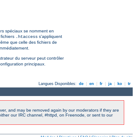
hiers spéciaux se nomment en
 fichiers
s'appliquent
.htaccess
ême que celle des fichiers de
 immédiatement.
strateur du serveur peut contrôler
configuration principaux.
Langues Disponibles:
de
|
en
|
fr
|
ja
|
ko
|
tr
ver, and may be removed again by our moderators if they are
ither our IRC channel, #httpd, on Freenode, or sent to our